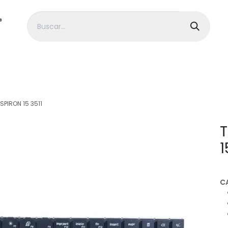
> HP
> Dell
> Gigabyte
> MSI
> Alienwa
SPIRON 15 3511
T
1
C