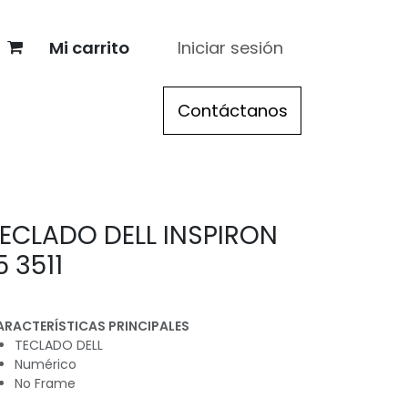
Mi carrito
Iniciar sesión
re
> Acer
> Apple
Contáctanos
> Registro distribuidor
ECLADO DELL INSPIRON
5 3511
ARACTERÍSTICAS PRINCIPALES
TECLADO DELL
Numérico
No Frame