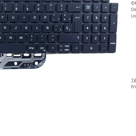
C
De
La
Té
En