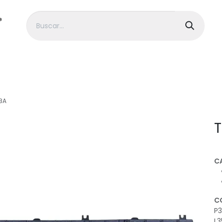
> HP
> Dell
> Gigabyte
> MSI
> Alienwa
BA
T
C
C
P3
L3