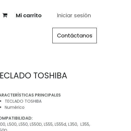
Mi carrito
Iniciar sesión
re
> Acer
> Apple
Contáctanos
> Registro distribuidor
ECLADO TOSHIBA
ARACTERÍSTICAS PRINCIPALES
TECLADO TOSHIBA
Numérico
OMPATIBILIDAD:
00, L500, L550, L550D, L555, L555d, L350, L355,
50D