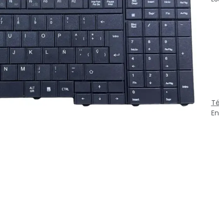
Té
En