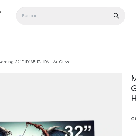
> HP
> Dell
> Gigabyte
> MSI
> Alienwa
Gaming; 32" FHD 165HZ; HDMI; VA; Curvo
M
G
H
C