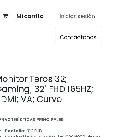
Mi carrito
Iniciar sesión
re
> Acer
> Apple
Contáctanos
> Registro distribuidor
onitor Teros 32;
aming; 32" FHD 165HZ;
DMI; VA; Curvo
ARACTERÍSTICAS PRINCIPALES
Pantalla:
32" FHD