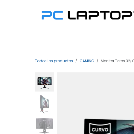
Ir al contenido
> Ofertas
> Asus
> Lenovo
Todos los productos
GAMING
Monitor Teros 32; 