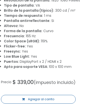
Resolución de la pantalla:
1920*1080 Pixeles
Tipo de pantalla:
VA
Brillo de la pantalla (típico):
300 cd / m²
Tiempo de respuesta:
1 ms
Pantalla antirreflectante:
Si
Altavoz:
No
Forma de la pantalla:
Curvo
Frecuencia:
165 Hz
Color Space (sRGB):
119%
Flicker-free:
Yes
Freesync:
Yes
Low Blue Light:
Yes
Puertos:
DisplayPort x 2 / HDMI x 2
Apto para soporte VESA:
100 x 100 mm
$
339,00
Precio
(impuesto incluido)
Agregar al carrito