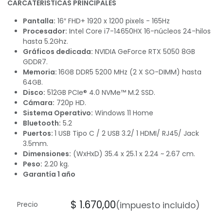
CARCATERÍSTICAS PRINCIPALES
Pantalla:
16″ FHD+ 1920 x 1200 pixels - 165Hz
Procesador:
Intel Core i7-14650HX 16-núcleos 24-hilos
hasta 5.2Ghz.
Gráficos dedicada:
NVIDIA GeForce RTX 5050 8GB
GDDR7.
Memoria:
16GB DDR5 5200 MHz (2 X SO-DIMM) hasta
64GB.
Disco:
512GB PCIe® 4.0 NVMe™ M.2 SSD.
Cámara:
720p HD.
Sistema Operativo:
Windows 11 Home
Bluetooth:
5.2
Puertos:
1 USB Tipo C / 2 USB 3.2/ 1 HDMI/ RJ45/ Jack
3.5mm.
Dimensiones:
(WxHxD) 35.4 x 25.1 x 2.24 ~ 2.67 cm.
Peso:
2.20 kg.
Garantía 1 año
$
1.670,00
(impuesto incluido)
Precio