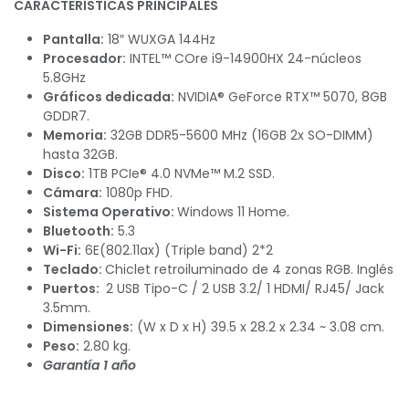
CARACTERÍSTICAS PRINCIPALES
Pantalla:
18″ WUXGA 144Hz
Procesador:
INTEL™ COre i9-14900HX 24-núcleos
5.8GHz
Gráficos dedicada:
NVIDIA® GeForce RTX™ 5070, 8GB
GDDR7.
Memoria:
32GB DDR5-5600 MHz (16GB 2x SO-DIMM)
hasta 32GB.
Disco:
1TB PCIe® 4.0 NVMe™ M.2 SSD.
Cámara:
1080p FHD.
Sistema Operativo:
Windows 11 Home.
Bluetooth:
5.3
Wi-Fi:
6E(802.11ax) (Triple band) 2*2
Teclado:
Chiclet retroiluminado de 4 zonas RGB. Inglés
Puertos:
2 USB Tipo-C / 2 USB 3.2/ 1 HDMI/ RJ45/ Jack
3.5mm.
Dimensiones:
(W x D x H) 39.5 x 28.2 x 2.34 ~ 3.08 cm.
Peso:
2.80 kg.
Garantía 1 año