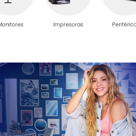
Monitores
Impresoras
Periféric