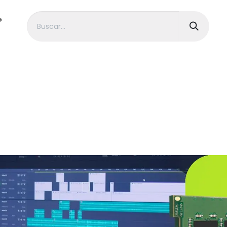
> HP
> Dell
> Gigabyte
> MSI
> Alienwa