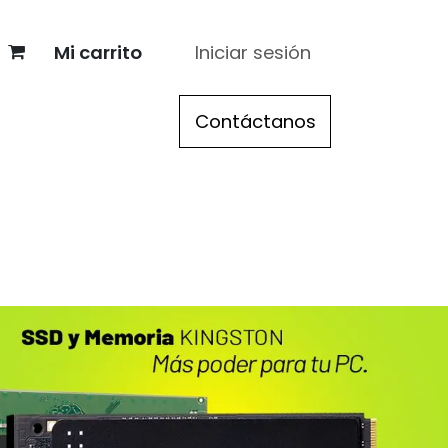
Mi carrito
Iniciar sesión
re
> Acer
> Apple
Contáctanos
> Registro distribuidor